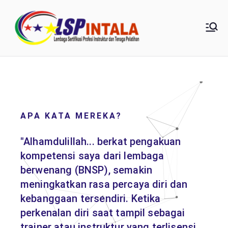
LSP
Intala |
0857-
1854-
APA KATA MEREKA?
7348
"Alhamdulillah... berkat pengakuan
kompetensi saya dari lembaga
berwenang (BNSP), semakin
meningkatkan rasa percaya diri dan
kebanggaan tersendiri. Ketika
perkenalan diri saat tampil sebagai
trainer atau instruktur yang terlisensi