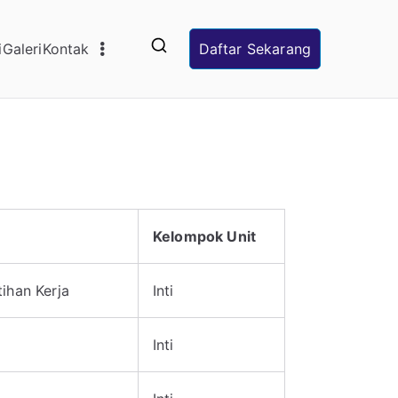
i
Galeri
Kontak
Daftar Sekarang
48
Kelompok Unit
ihan Kerja
Inti
Inti