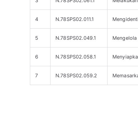
3
N.78SPS02.061.1
Melakukan
4
N.78SPS02.011.1
Mengidenti
5
N.78SPS02.049.1
Mengelola 
6
N.78SPS02.058.1
Menyiapkan
7
N.78SPS02.059.2
Memasarka