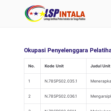
LSP 
Okupasi Penyelenggara Pelatiha
No.
Kode Unit
Judul Unit
1
N.78SPS02.035.1
Menerapkan
2
N.78SPS02.036.1
Mengarsip