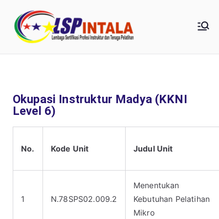
LSP
Intala |
0857-
Okupasi Instruktur Madya (KKNI
1854-
Level 6)
7348
No.
Kode Unit
Judul Unit
Menentukan
1
N.78SPS02.009.2
Kebutuhan Pelatihan
Mikro