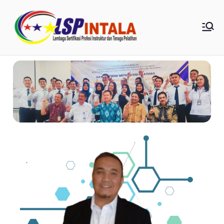
LSP
Intala |
0857-
1854-
7348